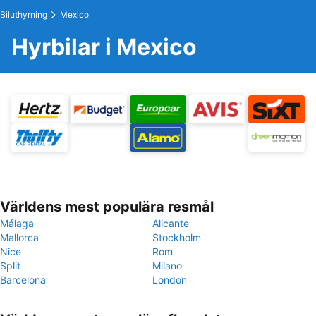
Biluthyrning
Mexico
Hyrbilar i Mexico
Världens mest populära resmål
Málaga
Alicante
Mallorca
Stockholm
Nice
Rom
Split
Milano
Barcelona
London