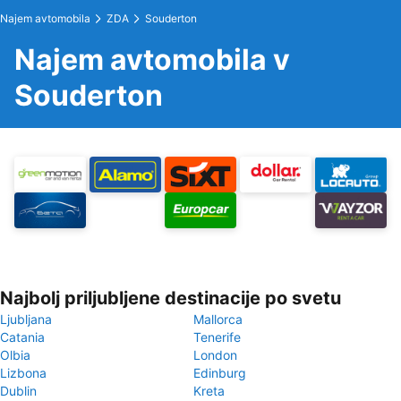
Najem avtomobila
ZDA
Souderton
Najem avtomobila v
Souderton
Najbolj priljubljene destinacije po svetu
Ljubljana
Mallorca
Catania
Tenerife
Olbia
London
Lizbona
Edinburg
Dublin
Kreta