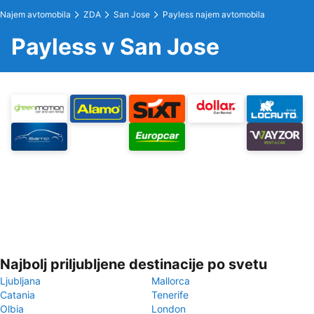
Najem avtomobila
ZDA
San Jose
Payless najem avtomobila
Payless v San Jose
Najbolj priljubljene destinacije po svetu
Ljubljana
Mallorca
Catania
Tenerife
Olbia
London