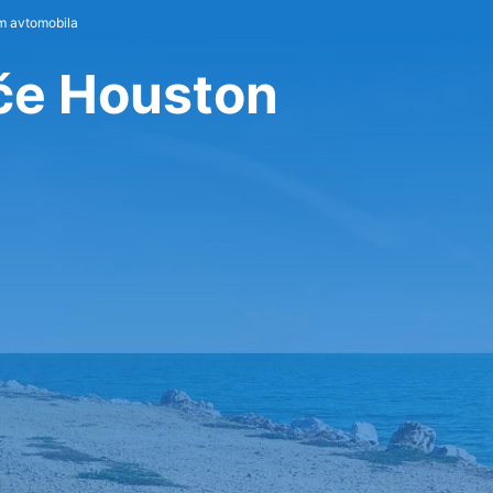
m avtomobila
šče Houston