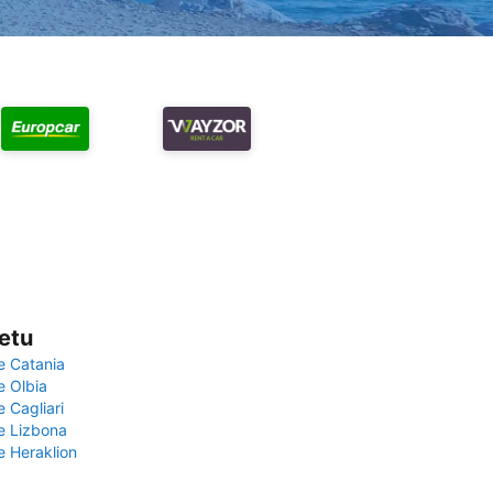
vetu
e Catania
e Olbia
e Cagliari
če Lizbona
e Heraklion