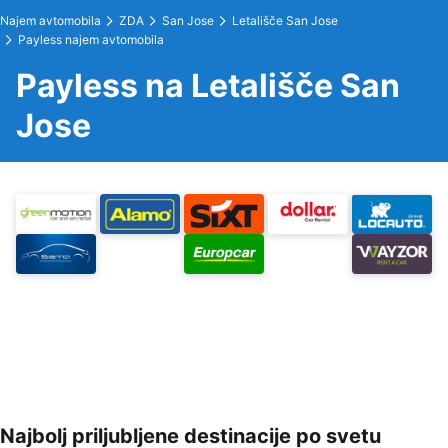
Najem avtomobila
ZDA
San Jose
Letališče San Jose
Payless najem avtomobila
Payless na Letališče San
Jose
Najbolj priljubljene destinacije po svetu