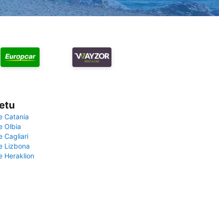
vetu
e Catania
e Olbia
e Cagliari
če Lizbona
e Heraklion