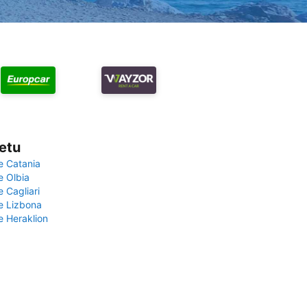
vetu
e Catania
e Olbia
e Cagliari
če Lizbona
e Heraklion