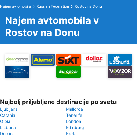
Najem avtomobila
Russian Federation
Rostov na Donu
Najem avtomobila v
Rostov na Donu
Najbolj priljubljene destinacije po svetu
Ljubljana
Mallorca
Catania
Tenerife
Olbia
London
Lizbona
Edinburg
Dublin
Kreta