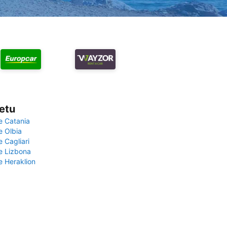
vetu
e Catania
e Olbia
e Cagliari
če Lizbona
e Heraklion