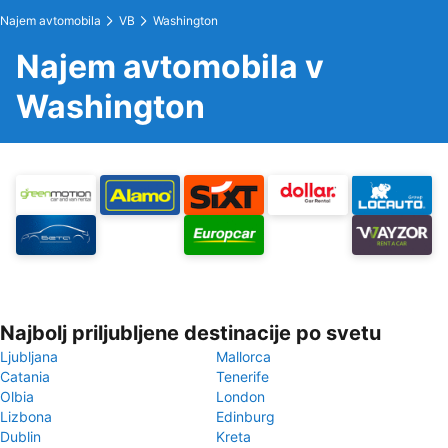
Najem avtomobila
VB
Washington
Najem avtomobila v
Washington
Najbolj priljubljene destinacije po svetu
Ljubljana
Mallorca
Catania
Tenerife
Olbia
London
Lizbona
Edinburg
Dublin
Kreta