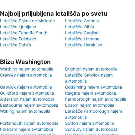
Najbolj priljubljena letališča po svetu
Letališče Palma de Mallorca
Letališče Catania
Letališče Ljubljana
Letališče Olbia
Letališče Tenerife South
Letališče Cagliari
Letališče Edinburg
Letališče Lizbona
Letališče Dublin
Letališče Heraklion
Blizu Washington
Worthing najem avtomobila
Brighton najem avtomobila
Crawley najem avtomobila
Letališče Gatwick najem
avtomobila
Gatwick najem avtomobila
Godalming najem avtomobila
Guildford najem avtomobila
Reigate najem avtomobila
Aldershot najem avtomobila
Farnborough najem avtomobila
Eastbourne najem avtomobila
Epsom najem avtomobila
Woking najem avtomobila
Letališče Farnborough najem
avtomobila
Portsmouth najem avtomobila
Sutton najem avtomobila
Fareham najem avtomobila
Sunbury najem avtomobila