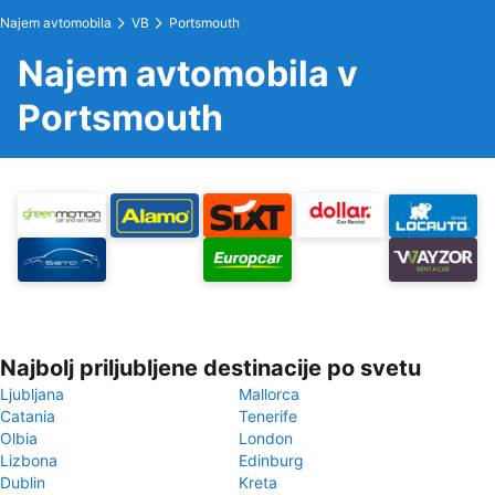
Najem avtomobila
VB
Portsmouth
Najem avtomobila v
Portsmouth
Najbolj priljubljene destinacije po svetu
Ljubljana
Mallorca
Catania
Tenerife
Olbia
London
Lizbona
Edinburg
Dublin
Kreta