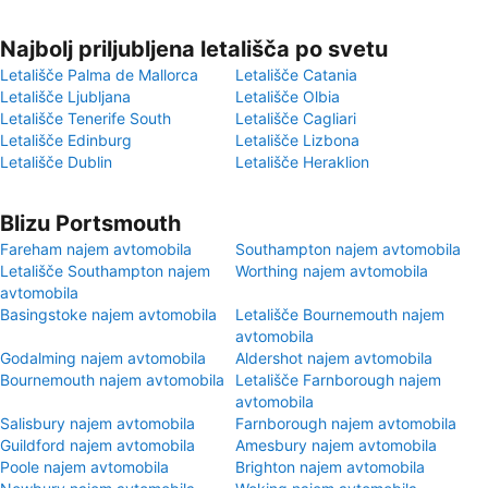
Najbolj priljubljena letališča po svetu
Letališče Palma de Mallorca
Letališče Catania
Letališče Ljubljana
Letališče Olbia
Letališče Tenerife South
Letališče Cagliari
Letališče Edinburg
Letališče Lizbona
Letališče Dublin
Letališče Heraklion
Blizu Portsmouth
Fareham najem avtomobila
Southampton najem avtomobila
Letališče Southampton najem
Worthing najem avtomobila
avtomobila
Basingstoke najem avtomobila
Letališče Bournemouth najem
avtomobila
Godalming najem avtomobila
Aldershot najem avtomobila
Bournemouth najem avtomobila
Letališče Farnborough najem
avtomobila
Salisbury najem avtomobila
Farnborough najem avtomobila
Guildford najem avtomobila
Amesbury najem avtomobila
Poole najem avtomobila
Brighton najem avtomobila