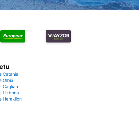
vetu
e Catania
e Olbia
e Cagliari
če Lizbona
e Heraklion