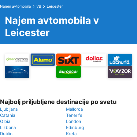
Najem avtomobila
VB
Leicester
Najem avtomobila v
Leicester
Najbolj priljubljene destinacije po svetu
Ljubljana
Mallorca
Catania
Tenerife
Olbia
London
Lizbona
Edinburg
Dublin
Kreta