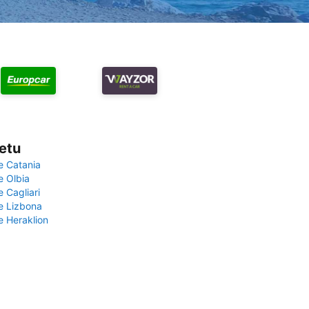
vetu
e Catania
e Olbia
e Cagliari
če Lizbona
e Heraklion