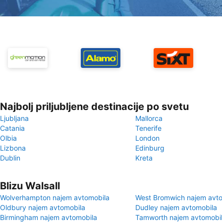
Najbolj priljubljene destinacije po svetu
Ljubljana
Mallorca
Catania
Tenerife
Olbia
London
Lizbona
Edinburg
Dublin
Kreta
Blizu Walsall
Wolverhampton najem avtomobila
West Bromwich najem avt
Oldbury najem avtomobila
Dudley najem avtomobila
Birmingham najem avtomobila
Tamworth najem avtomobi