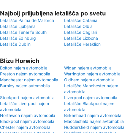
Najbolj priljubljena letališča po svetu
Letališče Palma de Mallorca
Letališče Catania
Letališče Ljubljana
Letališče Olbia
Letališče Tenerife South
Letališče Cagliari
Letališče Edinburg
Letališče Lizbona
Letališče Dublin
Letališče Heraklion
Blizu Horwich
Bolton najem avtomobila
Wigan najem avtomobila
Preston najem avtomobila
Warrington najem avtomobila
Manchester najem avtomobila
Oldham najem avtomobila
Burnley najem avtomobila
Letališče Manchester najem
avtomobila
Stockport najem avtomobila
Liverpool najem avtomobila
Letališče Liverpool najem
Letališče Blackpool najem
avtomobila
avtomobila
Northwich najem avtomobila
Birkenhead najem avtomobila
Blackpool najem avtomobila
Macclesfield najem avtomobila
Chester najem avtomobila
Huddersfield najem avtomobila