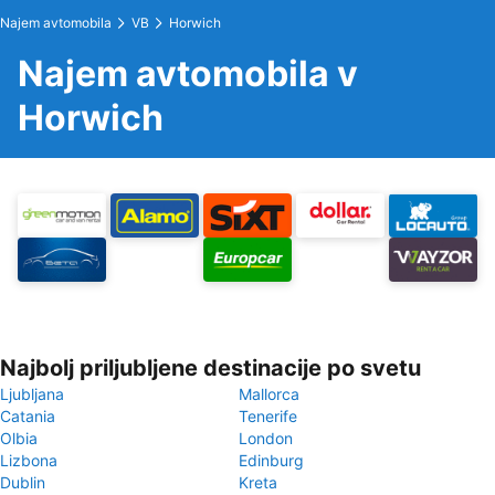
Najem avtomobila
VB
Horwich
Najem avtomobila v
Horwich
Najbolj priljubljene destinacije po svetu
Ljubljana
Mallorca
Catania
Tenerife
Olbia
London
Lizbona
Edinburg
Dublin
Kreta