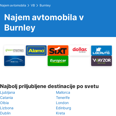
Najem avtomobila
VB
Burnley
Najem avtomobila v
Burnley
Najbolj priljubljene destinacije po svetu
Ljubljana
Mallorca
Catania
Tenerife
Olbia
London
Lizbona
Edinburg
Dublin
Kreta