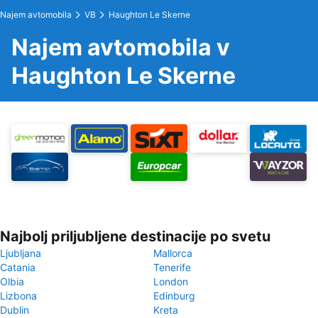
Najem avtomobila
VB
Haughton Le Skerne
Najem avtomobila v
Haughton Le Skerne
Najbolj priljubljene destinacije po svetu
Ljubljana
Mallorca
Catania
Tenerife
Olbia
London
Lizbona
Edinburg
Dublin
Kreta