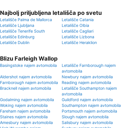
Najbolj priljubljena letališča po svetu
Letališče Palma de Mallorca
Letališče Catania
Letališče Ljubljana
Letališče Olbia
Letališče Tenerife South
Letališče Cagliari
Letališče Edinburg
Letališče Lizbona
Letališče Dublin
Letališče Heraklion
Blizu Farleigh Wallop
Basingstoke najem avtomobila
Letališče Farnborough najem
avtomobila
Aldershot najem avtomobila
Newbury najem avtomobila
Farnborough najem avtomobila
Reading najem avtomobila
Bracknell najem avtomobila
Letališče Southampton najem
avtomobila
Godalming najem avtomobila
Guildford najem avtomobila
Woking najem avtomobila
Southampton najem avtomobila
Fareham najem avtomobila
Portsmouth najem avtomobila
Staines najem avtomobila
Slough najem avtomobila
Amesbury najem avtomobila
Salisbury najem avtomobila