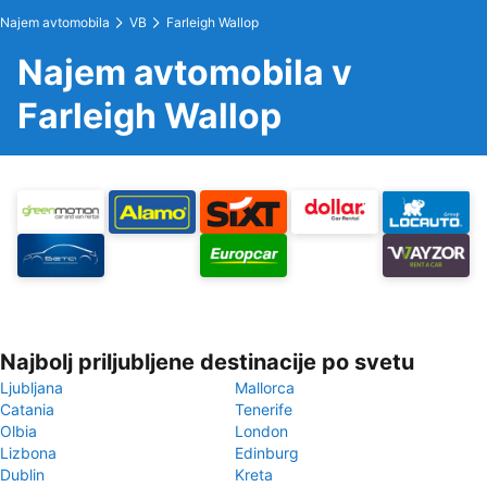
Najem avtomobila
VB
Farleigh Wallop
Najem avtomobila v
Farleigh Wallop
Najbolj priljubljene destinacije po svetu
Ljubljana
Mallorca
Catania
Tenerife
Olbia
London
Lizbona
Edinburg
Dublin
Kreta