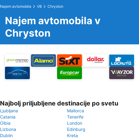
Najem avtomobila
VB
Chryston
Najem avtomobila v
Chryston
Najbolj priljubljene destinacije po svetu
Ljubljana
Mallorca
Catania
Tenerife
Olbia
London
Lizbona
Edinburg
Dublin
Kreta