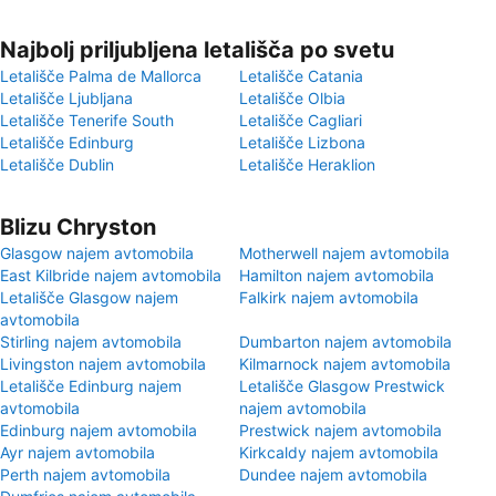
Najbolj priljubljena letališča po svetu
Letališče Palma de Mallorca
Letališče Catania
Letališče Ljubljana
Letališče Olbia
Letališče Tenerife South
Letališče Cagliari
Letališče Edinburg
Letališče Lizbona
Letališče Dublin
Letališče Heraklion
Blizu Chryston
Glasgow najem avtomobila
Motherwell najem avtomobila
East Kilbride najem avtomobila
Hamilton najem avtomobila
Letališče Glasgow najem
Falkirk najem avtomobila
avtomobila
Stirling najem avtomobila
Dumbarton najem avtomobila
Livingston najem avtomobila
Kilmarnock najem avtomobila
Letališče Edinburg najem
Letališče Glasgow Prestwick
avtomobila
najem avtomobila
Edinburg najem avtomobila
Prestwick najem avtomobila
Ayr najem avtomobila
Kirkcaldy najem avtomobila
Perth najem avtomobila
Dundee najem avtomobila