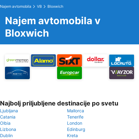
Najem avtomobila
VB
Bloxwich
Najem avtomobila v
Bloxwich
Najbolj priljubljene destinacije po svetu
Ljubljana
Mallorca
Catania
Tenerife
Olbia
London
Lizbona
Edinburg
Dublin
Kreta