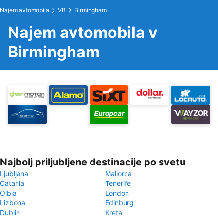
Najem avtomobila
VB
Birmingham
Najem avtomobila v
Birmingham
Najbolj priljubljene destinacije po svetu
Ljubljana
Mallorca
Catania
Tenerife
Olbia
London
Lizbona
Edinburg
Dublin
Kreta