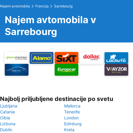
Najem avtomobila
Francija
Sarrebourg
Najem avtomobila v
Sarrebourg
Najbolj priljubljene destinacije po svetu
Ljubljana
Mallorca
Catania
Tenerife
Olbia
London
Lizbona
Edinburg
Dublin
Kreta