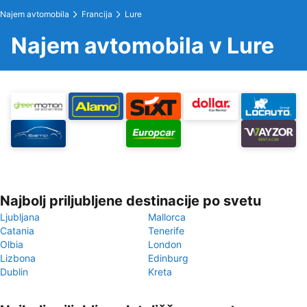
Najem avtomobila
Francija
Lure
Najem avtomobila v Lure
Najbolj priljubljene destinacije po svetu
Ljubljana
Mallorca
Catania
Tenerife
Olbia
London
Lizbona
Edinburg
Dublin
Kreta