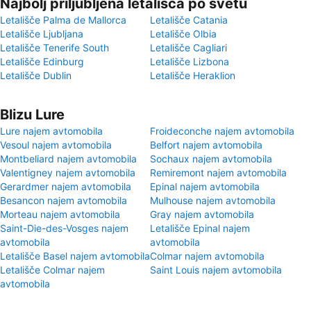
Najbolj priljubljena letališča po svetu
Letališče Palma de Mallorca
Letališče Catania
Letališče Ljubljana
Letališče Olbia
Letališče Tenerife South
Letališče Cagliari
Letališče Edinburg
Letališče Lizbona
Letališče Dublin
Letališče Heraklion
Blizu Lure
Lure najem avtomobila
Froideconche najem avtomobila
Vesoul najem avtomobila
Belfort najem avtomobila
Montbeliard najem avtomobila
Sochaux najem avtomobila
Valentigney najem avtomobila
Remiremont najem avtomobila
Gerardmer najem avtomobila
Epinal najem avtomobila
Besancon najem avtomobila
Mulhouse najem avtomobila
Morteau najem avtomobila
Gray najem avtomobila
Saint-Die-des-Vosges najem
Letališče Epinal najem
avtomobila
avtomobila
Letališče Basel najem avtomobila
Colmar najem avtomobila
Letališče Colmar najem
Saint Louis najem avtomobila
avtomobila