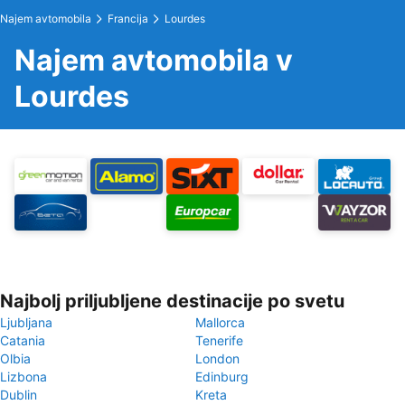
Najem avtomobila
Francija
Lourdes
Najem avtomobila v
Lourdes
Najbolj priljubljene destinacije po svetu
Ljubljana
Mallorca
Catania
Tenerife
Olbia
London
Lizbona
Edinburg
Dublin
Kreta