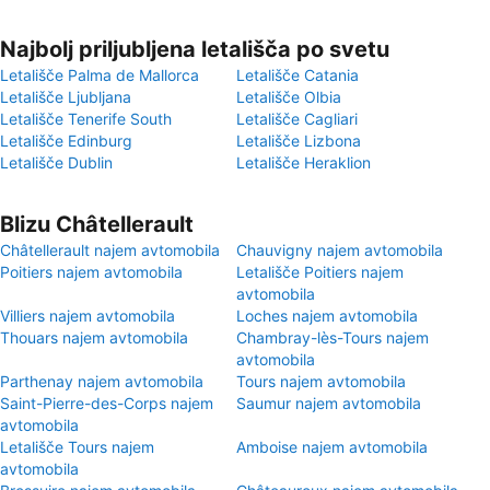
Najbolj priljubljena letališča po svetu
Letališče Palma de Mallorca
Letališče Catania
Letališče Ljubljana
Letališče Olbia
Letališče Tenerife South
Letališče Cagliari
Letališče Edinburg
Letališče Lizbona
Letališče Dublin
Letališče Heraklion
Blizu Châtellerault
Châtellerault najem avtomobila
Chauvigny najem avtomobila
Poitiers najem avtomobila
Letališče Poitiers najem
avtomobila
Villiers najem avtomobila
Loches najem avtomobila
Thouars najem avtomobila
Chambray-lès-Tours najem
avtomobila
Parthenay najem avtomobila
Tours najem avtomobila
Saint-Pierre-des-Corps najem
Saumur najem avtomobila
avtomobila
Letališče Tours najem
Amboise najem avtomobila
avtomobila