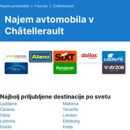
Najem avtomobila
Francija
Châtellerault
Najem avtomobila v
Châtellerault
Najbolj priljubljene destinacije po svetu
Ljubljana
Mallorca
Catania
Tenerife
Olbia
London
Lizbona
Edinburg
Dublin
Kreta