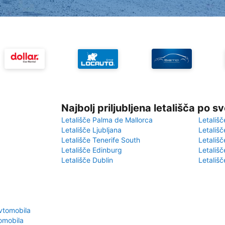
Najbolj priljubljena letališča po s
Letališče Palma de Mallorca
Letališč
Letališče Ljubljana
Letališč
Letališče Tenerife South
Letališč
Letališče Edinburg
Letališ
Letališče Dublin
Letališč
vtomobila
omobila