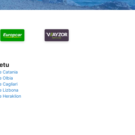
vetu
e Catania
e Olbia
e Cagliari
če Lizbona
e Heraklion