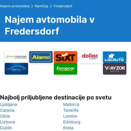
Najem avtomobila
Nemčija
Fredersdorf
Najem avtomobila v
Fredersdorf
Najbolj priljubljene destinacije po svetu
Ljubljana
Mallorca
Catania
Tenerife
Olbia
London
Lizbona
Edinburg
Dublin
Kreta