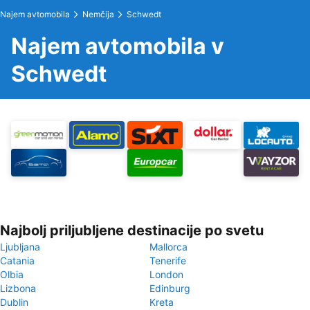
Najem avtomobila
Nemčija
Schwedt
Najem avtomobila v
Schwedt
Najbolj priljubljene destinacije po svetu
Ljubljana
Mallorca
Catania
Tenerife
Olbia
London
Lizbona
Edinburg
Dublin
Kreta