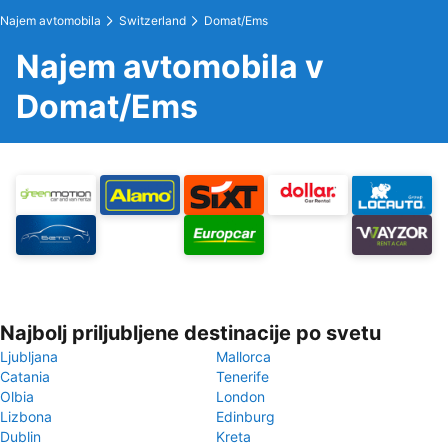
Najem avtomobila
Switzerland
Domat/Ems
Najem avtomobila v
Domat/Ems
Najbolj priljubljene destinacije po svetu
Ljubljana
Mallorca
Catania
Tenerife
Olbia
London
Lizbona
Edinburg
Dublin
Kreta