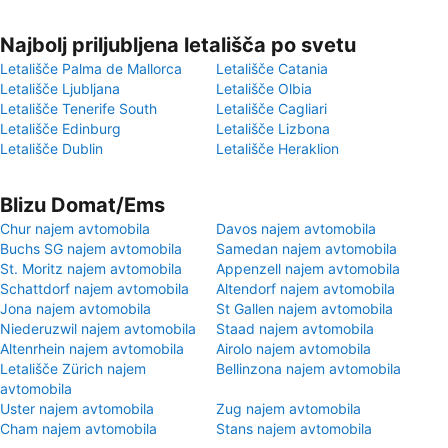
Najbolj priljubljena letališča po svetu
Letališče Palma de Mallorca
Letališče Catania
Letališče Ljubljana
Letališče Olbia
Letališče Tenerife South
Letališče Cagliari
Letališče Edinburg
Letališče Lizbona
Letališče Dublin
Letališče Heraklion
Blizu Domat/Ems
Chur najem avtomobila
Davos najem avtomobila
Buchs SG najem avtomobila
Samedan najem avtomobila
St. Moritz najem avtomobila
Appenzell najem avtomobila
Schattdorf najem avtomobila
Altendorf najem avtomobila
Jona najem avtomobila
St Gallen najem avtomobila
Niederuzwil najem avtomobila
Staad najem avtomobila
Altenrhein najem avtomobila
Airolo najem avtomobila
Letališče Zürich najem
Bellinzona najem avtomobila
avtomobila
Uster najem avtomobila
Zug najem avtomobila
Cham najem avtomobila
Stans najem avtomobila