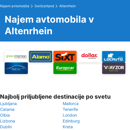
Najem avtomobila
Switzerland
Altenrhein
Najem avtomobila v
Altenrhein
Najbolj priljubljene destinacije po svetu
Ljubljana
Mallorca
Catania
Tenerife
Olbia
London
Lizbona
Edinburg
Dublin
Kreta