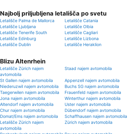
Najbolj priljubljena letališča po svetu
Letališče Palma de Mallorca
Letališče Catania
Letališče Ljubljana
Letališče Olbia
Letališče Tenerife South
Letališče Cagliari
Letališče Edinburg
Letališče Lizbona
Letališče Dublin
Letališče Heraklion
Blizu Altenrhein
Letališče Zürich najem
Staad najem avtomobila
avtomobila
St Gallen najem avtomobila
Appenzell najem avtomobila
Niederuzwil najem avtomobila
Buchs SG najem avtomobila
Taegerwilen najem avtomobila
Frauenfeld najem avtomobila
Jona najem avtomobila
Winterthur najem avtomobila
Altendorf najem avtomobila
Uster najem avtomobila
Chur najem avtomobila
Dübendorf najem avtomobila
Domat/Ems najem avtomobila
Schaffhausen najem avtomobila
Letališče Zürich najem
Zürich najem avtomobila
avtomobila