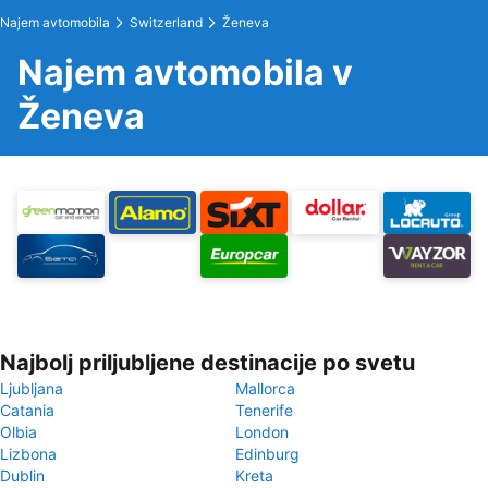
Najem avtomobila
Switzerland
Ženeva
Najem avtomobila v
Ženeva
Najbolj priljubljene destinacije po svetu
Ljubljana
Mallorca
Catania
Tenerife
Olbia
London
Lizbona
Edinburg
Dublin
Kreta