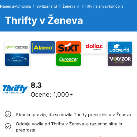
Najem avtomobila
Switzerland
Ženeva
Thrifty najem avtomobila
Thrifty v Ženeva
8.3
Ocene
:
1,000+
Stranke pravijo, da so vozila Thrifty precej čista v Ženeva
Oddaja vozila pri Thrifty v Ženeva je razumno hitra in
preprosta