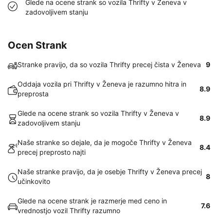
Glede na ocene strank so vozila Thrifty v Ženeva v
zadovoljivem stanju
Ocen Strank
Stranke pravijo, da so vozila Thrifty precej čista v Ženeva
9
Oddaja vozila pri Thrifty v Ženeva je razumno hitra in
8.9
preprosta
Glede na ocene strank so vozila Thrifty v Ženeva v
8.9
zadovoljivem stanju
Naše stranke so dejale, da je mogoče Thrifty v Ženeva
8.4
precej preprosto najti
Naše stranke pravijo, da je osebje Thrifty v Ženeva precej
8
učinkovito
Glede na ocene strank je razmerje med ceno in
7.6
vrednostjo vozil Thrifty razumno