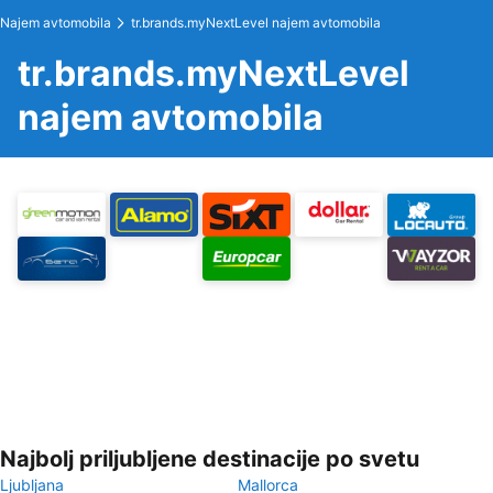
Najem avtomobila
tr.brands.myNextLevel najem avtomobila
tr.brands.myNextLevel
najem avtomobila
Najbolj priljubljene destinacije po svetu
Ljubljana
Mallorca