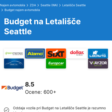
Najem avtomobila
ZDA
Seattle (WA)
Letališče Seattle
Budget najem avtomobila
Budget na Letališče
Seattle
8.5
Ocene
:
600+
Oddaja vozila pri Budget na Letališče Seattle je razumno