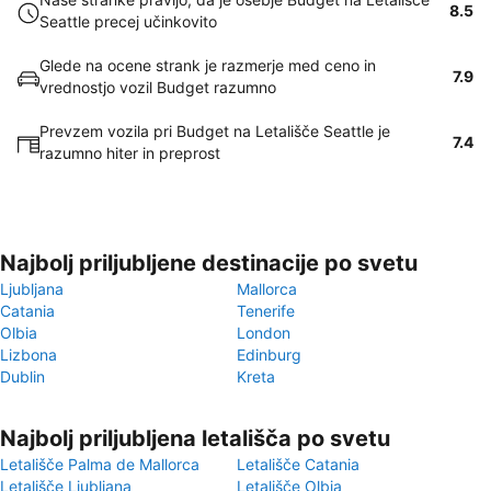
8.5
Seattle precej učinkovito
Glede na ocene strank je razmerje med ceno in
7.9
vrednostjo vozil Budget razumno
Prevzem vozila pri Budget na Letališče Seattle je
7.4
razumno hiter in preprost
Najbolj priljubljene destinacije po svetu
Ljubljana
Mallorca
Catania
Tenerife
Olbia
London
Lizbona
Edinburg
Dublin
Kreta
Najbolj priljubljena letališča po svetu
Letališče Palma de Mallorca
Letališče Catania
Letališče Ljubljana
Letališče Olbia