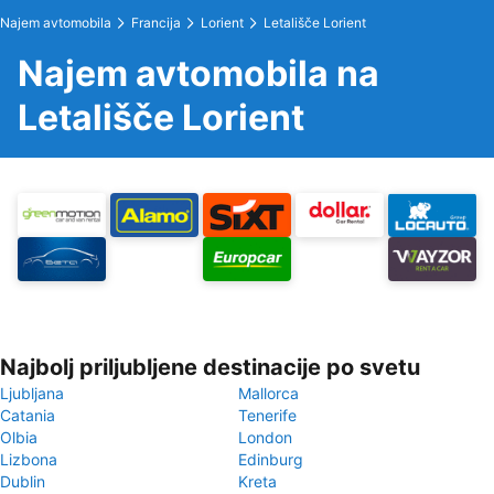
Najem avtomobila
Francija
Lorient
Letališče Lorient
Najem avtomobila na
Letališče Lorient
Najbolj priljubljene destinacije po svetu
Ljubljana
Mallorca
Catania
Tenerife
Olbia
London
Lizbona
Edinburg
Dublin
Kreta