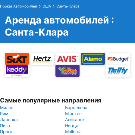
Прокат Автомобилей
США
Санта-Клара
Аренда автомобилей :
Санта-Клара
Самые популярные направления
Милан
Барселона
Рим
Мюнхен
Ларнака
Аликанте
Пиза
Ницца
Прага
Mallorca