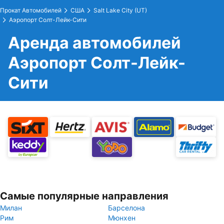
Прокат Автомобилей
США
Salt Lake City (UT)
Аэропорт Солт-Лейк-Сити
Аренда автомобилей
Аэропорт Солт-Лейк-
Сити
Самые популярные направления
Милан
Барселона
Рим
Мюнхен