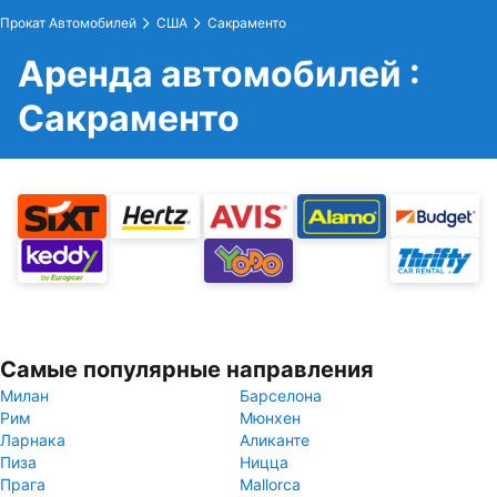
Прокат Автомобилей
США
Сакраменто
Аренда автомобилей :
Сакраменто
Самые популярные направления
Милан
Барселона
Рим
Мюнхен
Ларнака
Аликанте
Пиза
Ницца
Прага
Mallorca