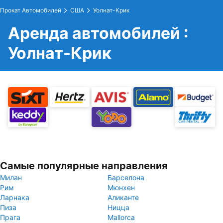
Прокат Автомобилей
США
Уолнат-Крик
Аренда автомобилей :
Уолнат-Крик
Самые популярные направления
Милан
Барселона
Рим
Мюнхен
Ларнака
Аликанте
Пиза
Ницца
Прага
Mallorca