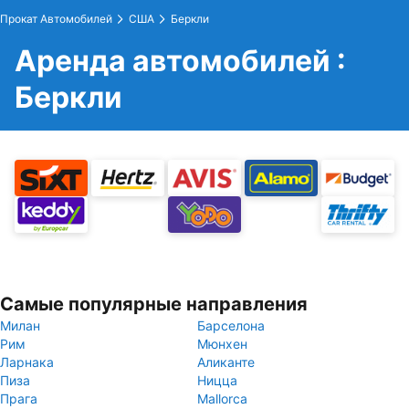
Прокат Автомобилей
США
Беркли
Аренда автомобилей :
Беркли
Самые популярные направления
Милан
Барселона
Рим
Мюнхен
Ларнака
Аликанте
Пиза
Ницца
Прага
Mallorca