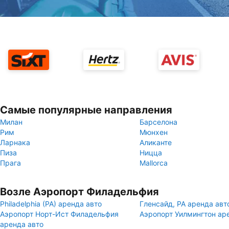
Самые популярные направления
Милан
Барселона
Рим
Мюнхен
Ларнака
Аликанте
Пиза
Ницца
Прага
Mallorca
Возле Аэропорт Филадельфия
Philadelphia (PA) аренда авто
Гленсайд, PA аренда авт
Аэропорт Норт-Ист Филадельфия
Аэропорт Уилмингтон ар
аренда авто