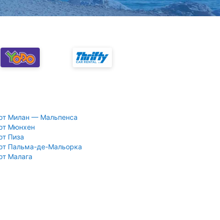
рт Милан — Мальпенса
рт Мюнхен
рт Пиза
рт Пальма-де-Мальорка
рт Малага