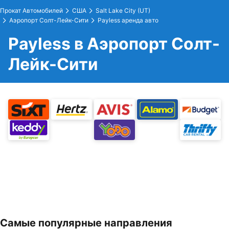
Прокат Автомобилей
США
Salt Lake City (UT)
Аэропорт Солт-Лейк-Сити
Payless аренда авто
Payless в Аэропорт Солт-
Лейк-Сити
Самые популярные направления