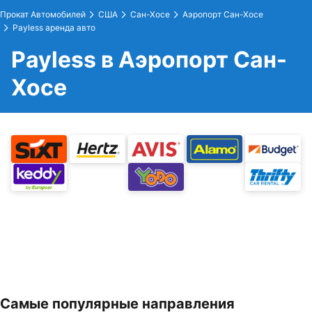
Прокат Автомобилей
США
Сан-Хосе
Аэропорт Сан-Хосе
Payless аренда авто
Payless в Аэропорт Сан-
Хосе
Самые популярные направления