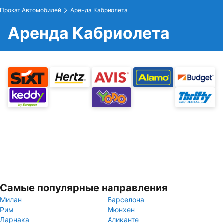
Прокат Автомобилей
Аренда Кабриолета
Аренда Кабриолета
Самые популярные направления
Милан
Барселона
Рим
Мюнхен
Ларнака
Аликанте