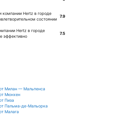
и компании Hertz в городе
7.9
довлетворительном состоянии
омпании Hertz в городе
7.5
не эффективно
рт Милан — Мальпенса
рт Мюнхен
рт Пиза
рт Пальма-де-Мальорка
рт Малага