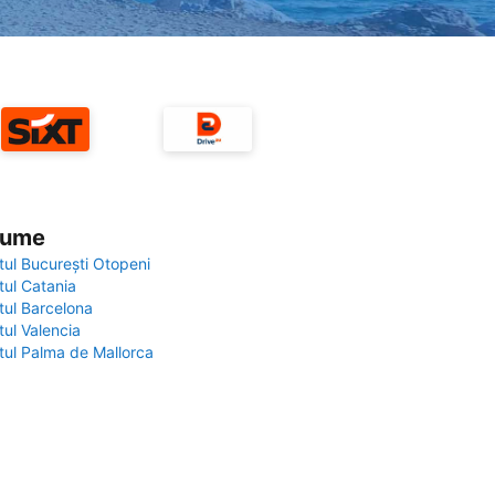
 lume
tul București Otopeni
tul Catania
tul Barcelona
tul Valencia
tul Palma de Mallorca