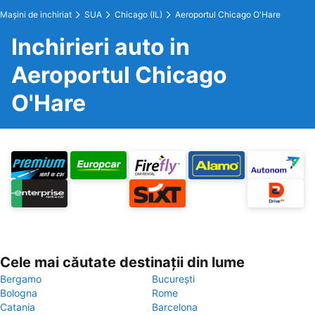
Maşini de inchiriat
SUA
Chicago (IL)
Aeroportul Chicago O'Hare
Inchirieri auto in
Aeroportul Chicago
O'Hare
Cele mai căutate destinații din lume
Bergamo
București
Bologna
Rome
Catania
Barcelona