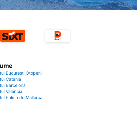
 lume
tul București Otopeni
tul Catania
tul Barcelona
tul Valencia
tul Palma de Mallorca