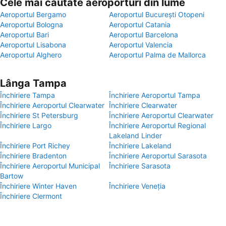
Cele mai căutate aeroporturi din lume
Aeroportul Bergamo
Aeroportul București Otopeni
Aeroportul Bologna
Aeroportul Catania
Aeroportul Bari
Aeroportul Barcelona
Aeroportul Lisabona
Aeroportul Valencia
Aeroportul Alghero
Aeroportul Palma de Mallorca
Lânga Tampa
Închiriere Tampa
Închiriere Aeroportul Tampa
Închiriere Aeroportul Clearwater
Închiriere Clearwater
Închiriere St Petersburg
Închiriere Aeroportul Clearwater
Închiriere Largo
Închiriere Aeroportul Regional
Lakeland Linder
Închiriere Port Richey
Închiriere Lakeland
Închiriere Bradenton
Închiriere Aeroportul Sarasota
Închiriere Aeroportul Municipal
Închiriere Sarasota
Bartow
Închiriere Winter Haven
Închiriere Veneția
Închiriere Clermont