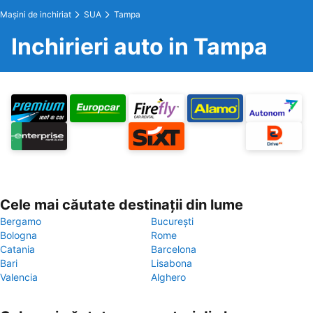
Maşini de inchiriat
SUA
Tampa
Inchirieri auto in Tampa
Cele mai căutate destinații din lume
Bergamo
București
Bologna
Rome
Catania
Barcelona
Bari
Lisabona
Valencia
Alghero