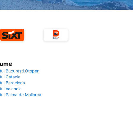
 lume
tul București Otopeni
tul Catania
tul Barcelona
tul Valencia
tul Palma de Mallorca